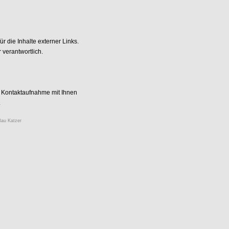
ür die Inhalte externer Links.
 verantwortlich.
 Kontaktaufnahme mit Ihnen
.
Bau Katzer