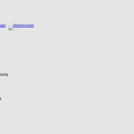
ipzig
g